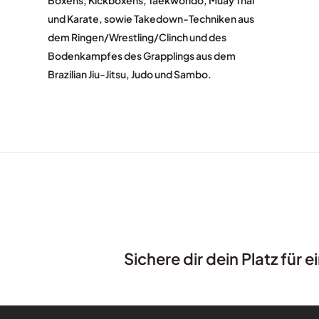
und Karate, sowie Takedown-Techniken aus
dem Ringen/Wrestling/Clinch und des
Bodenkampfes des Grapplings aus dem
Brazilian Jiu-Jitsu, Judo und Sambo.
Sichere dir dein Platz für 