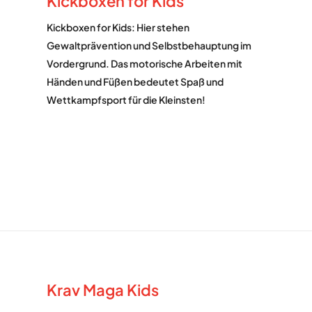
Kickboxen for Kids
Kickboxen for Kids: Hier stehen
Gewaltprävention und Selbstbehauptung im
Vordergrund. Das motorische Arbeiten mit
Händen und Füßen bedeutet Spaß und
Wettkampfsport für die Kleinsten!
Krav Maga Kids