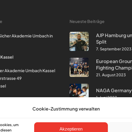
te
Neueste Beiträge
AJP Hamburg un
& Sicher Akademie Umbach in
Split
7. September 2023
 Kassel
European Grou
Fighting Champ
cher Akademie Umbach Kassel
21. August 2023
rstrasse 49
sel
NAGA Germany
1. Juni 2023
Cookie-Zustimmung verwalten
Cookies, um
Akzeptieren
 diesen