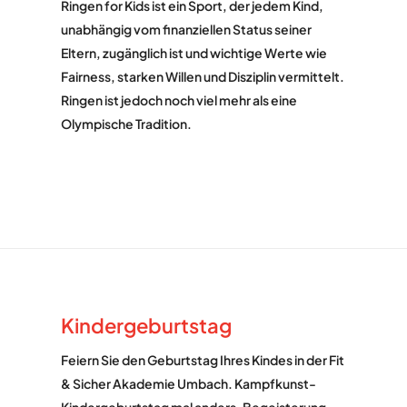
Ringen for Kids ist ein Sport, der jedem Kind,
unabhängig vom finanziellen Status seiner
Eltern, zugänglich ist und wichtige Werte wie
Fairness, starken Willen und Disziplin vermittelt.
Ringen ist jedoch noch viel mehr als eine
Olympische Tradition.
Kindergeburtstag
Feiern Sie den Geburtstag Ihres Kindes in der Fit
& Sicher Akademie Umbach. Kampfkunst-
Kindergeburtstag mal anders. Begeisterung