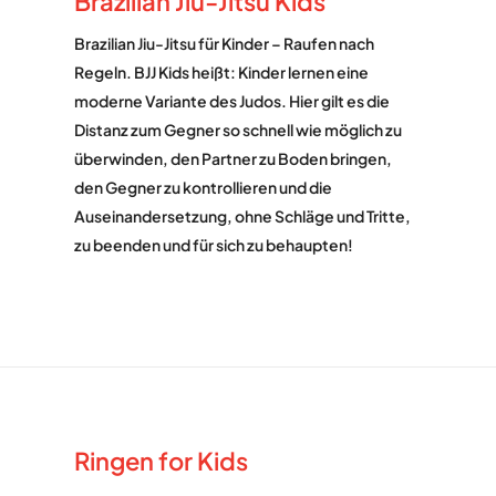
Brazilian Jiu-Jitsu Kids
Brazilian Jiu-Jitsu für Kinder – Raufen nach
Regeln. BJJ Kids heißt: Kinder lernen eine
moderne Variante des Judos. Hier gilt es die
Distanz zum Gegner so schnell wie möglich zu
überwinden, den Partner zu Boden bringen,
den Gegner zu kontrollieren und die
Auseinandersetzung, ohne Schläge und Tritte,
zu beenden und für sich zu behaupten!
Ringen for Kids