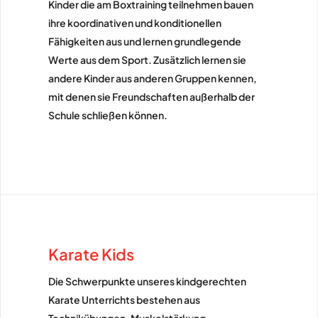
Kinder die am Boxtraining teilnehmen bauen
ihre koordinativen und konditionellen
Fähigkeiten aus und lernen grundlegende
Werte aus dem Sport. Zusätzlich lernen sie
andere Kinder aus anderen Gruppen kennen,
mit denen sie Freundschaften außerhalb der
Schule schließen können.
Karate Kids
Die Schwerpunkte unseres kindgerechten
Karate Unterrichts bestehen aus
Technikübungen, Muskelstärkung,