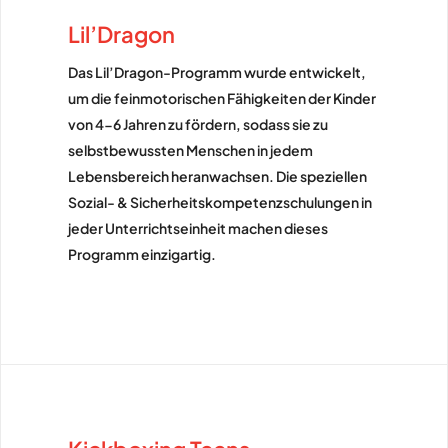
Lil’Dragon
Das Lil’Dragon-Programm wurde entwickelt,
um die feinmotorischen Fähigkeiten der Kinder
von 4-6 Jahren zu fördern, sodass sie zu
selbstbewussten Menschen in jedem
Lebensbereich heranwachsen. Die speziellen
Sozial- & Sicherheitskompetenzschulungen in
jeder Unterrichtseinheit machen dieses
Programm einzigartig.