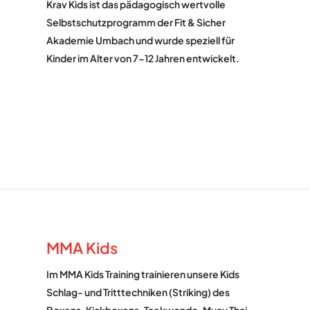
Krav Kids ist das pädagogisch wertvolle
Selbstschutzprogramm der Fit & Sicher
Akademie Umbach und wurde speziell für
Kinder im Alter von 7-12 Jahren entwickelt.
MMA Kids
Im MMA Kids Training trainieren unsere Kids
Schlag- und Tritttechniken (Striking) des
Boxens, Kickboxens, Taekwondo, Muay Thai