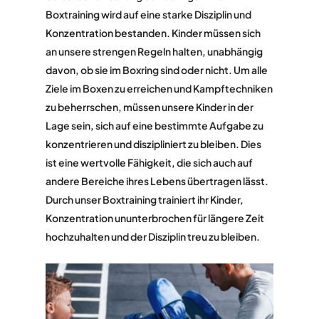
Boxtraining wird auf eine starke Disziplin und
Konzentration bestanden. Kinder müssen sich
an unsere strengen Regeln halten, unabhängig
davon, ob sie im Boxring sind oder nicht. Um alle
Ziele im Boxen zu erreichen und Kampftechniken
zu beherrschen, müssen unsere Kinder in der
Lage sein, sich auf eine bestimmte Aufgabe zu
konzentrieren und diszipliniert zu bleiben. Dies
ist eine wertvolle Fähigkeit, die sich auch auf
andere Bereiche ihres Lebens übertragen lässt.
Durch unser Boxtraining trainiert ihr Kinder,
Konzentration ununterbrochen für längere Zeit
hochzuhalten und der Disziplin treu zu bleiben.