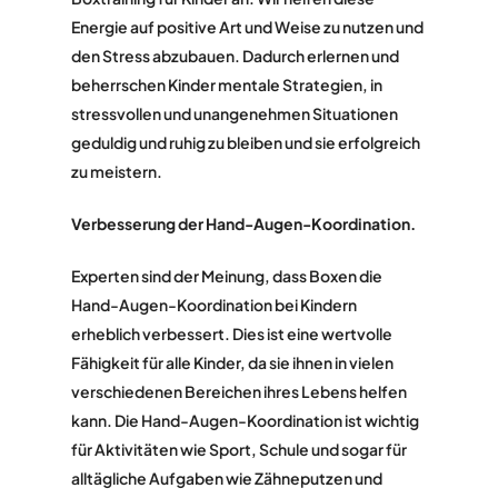
Energie auf positive Art und Weise zu nutzen und
den Stress abzubauen. Dadurch erlernen und
beherrschen Kinder mentale Strategien, in
stressvollen und unangenehmen Situationen
geduldig und ruhig zu bleiben und sie erfolgreich
zu meistern.
Verbesserung der Hand-Augen-Koordination.
Experten sind der Meinung, dass Boxen die
Hand-Augen-Koordination bei Kindern
erheblich verbessert. Dies ist eine wertvolle
Fähigkeit für alle Kinder, da sie ihnen in vielen
verschiedenen Bereichen ihres Lebens helfen
kann. Die Hand-Augen-Koordination ist wichtig
für Aktivitäten wie Sport, Schule und sogar für
alltägliche Aufgaben wie Zähneputzen und