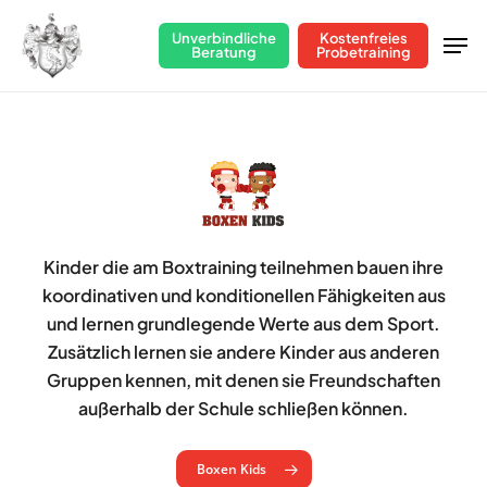
Skip
Men
Unverbindliche
Kostenfreies
to
Beratung
Probetraining
Close
main
Menu
content
Kinder die am Boxtraining teilnehmen bauen ihre
koordinativen und konditionellen Fähigkeiten aus
und lernen grundlegende Werte aus dem Sport.
Zusätzlich lernen sie andere Kinder aus anderen
Gruppen kennen, mit denen sie Freundschaften
außerhalb der Schule schließen können.
Boxen Kids