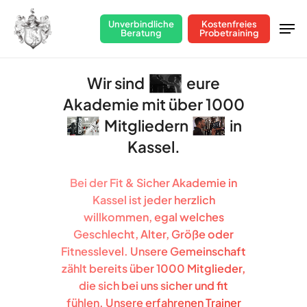
Skip
Men
Unverbindliche
Kostenfreies
to
Beratung
Probetraining
Close
main
Menu
content
Wir sind
eure
Akademie mit über 1000
Mitgliedern
in
Kassel.
Bei der Fit & Sicher Akademie in
Kassel ist jeder herzlich
willkommen, egal welches
Geschlecht, Alter, Größe oder
Fitnesslevel. Unsere Gemeinschaft
zählt bereits über 1000 Mitglieder,
die sich bei uns sicher und fit
fühlen. Unsere erfahrenen Trainer