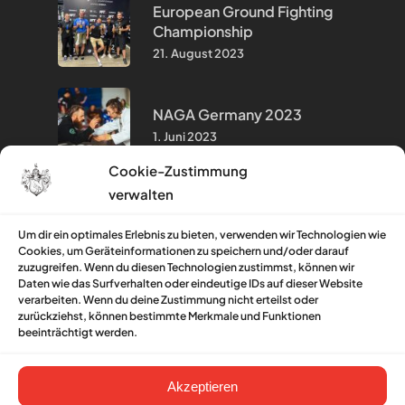
European Ground Fighting
Championship
21. August 2023
NAGA Germany 2023
1. Juni 2023
Cookie-Zustimmung
verwalten
Hinweise & Infos
Um dir ein optimales Erlebnis zu bieten, verwenden wir Technologien wie
Cookies, um Geräteinformationen zu speichern und/oder darauf
Impressum
zuzugreifen. Wenn du diesen Technologien zustimmst, können wir
Daten wie das Surfverhalten oder eindeutige IDs auf dieser Website
Datenschutzerklärung
verarbeiten. Wenn du deine Zustimmung nicht erteilst oder
zurückziehst, können bestimmte Merkmale und Funktionen
Kontakt
beeinträchtigt werden.
Cookie-Richtlinie (EU)
Akzeptieren