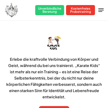
Skip
Men
Unverbindliche
Kostenfreies
to
Beratung
Probetraining
Close
main
Menu
content
Erlebe die kraftvolle Verbindung von Körper und
Geist, während du bei uns trainierst. „Karate Kids“
ist mehr als nur ein Training – es ist eine Reise der
Selbsterkenntnis, bei der du nicht nur deine
körperlichen Fähigkeiten verbesserst, sondern auch
einen starken Sinn für Identität und Lebensfreude
entwickelst.