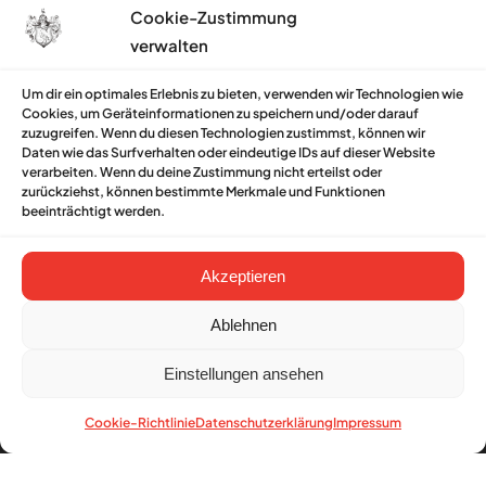
Cookie-Zustimmung
verwalten
Hinweise & Infos
Um dir ein optimales Erlebnis zu bieten, verwenden wir Technologien wie
Cookies, um Geräteinformationen zu speichern und/oder darauf
Impressum
zuzugreifen. Wenn du diesen Technologien zustimmst, können wir
Daten wie das Surfverhalten oder eindeutige IDs auf dieser Website
Datenschutzerklärung
verarbeiten. Wenn du deine Zustimmung nicht erteilst oder
zurückziehst, können bestimmte Merkmale und Funktionen
Kontakt
beeinträchtigt werden.
Cookie-Richtlinie (EU)
Akzeptieren
Ablehnen
© 2026 Fit & Sicher Akademie Umbach. Alle
Einstellungen ansehen
Rechte vorbehalten.
Cookie-Richtlinie
Datenschutzerklärung
Impressum
facebook
youtube
instagram
whatsapp
email