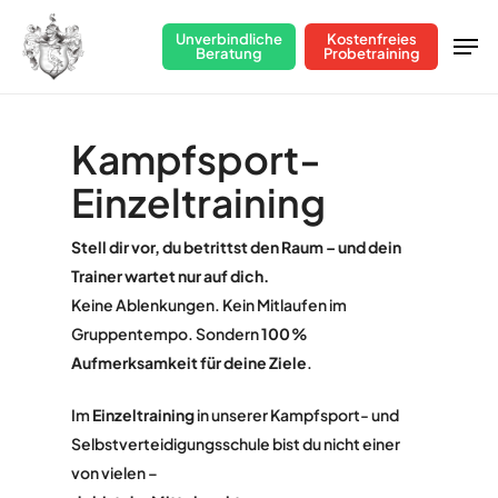
Skip
Men
Unverbindliche
Kostenfreies
to
Beratung
Probetraining
Close
main
Menu
content
Kampfsport-
Einzeltraining
Stell dir vor, du betrittst den Raum – und dein
Trainer wartet nur auf dich.
Keine Ablenkungen. Kein Mitlaufen im
Gruppentempo. Sondern
100 %
Aufmerksamkeit für deine Ziele
.
Im
Einzeltraining
in unserer Kampfsport- und
Selbstverteidigungsschule bist du nicht einer
von vielen –