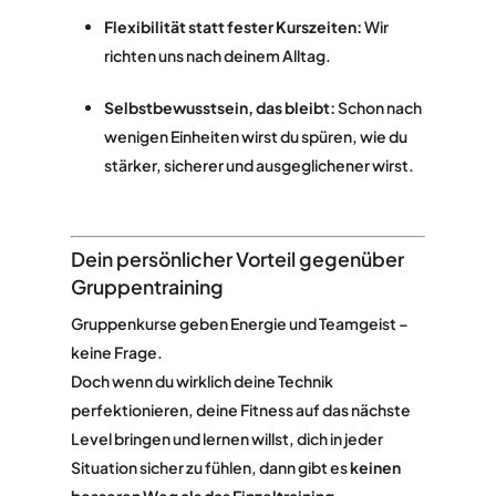
Flexibilität statt fester Kurszeiten:
Wir
richten uns nach deinem Alltag.
Selbstbewusstsein, das bleibt:
Schon nach
wenigen Einheiten wirst du spüren, wie du
stärker, sicherer und ausgeglichener wirst.
Dein persönlicher Vorteil gegenüber
Gruppentraining
Gruppenkurse geben Energie und Teamgeist –
keine Frage.
Doch wenn du wirklich deine Technik
perfektionieren, deine Fitness auf das nächste
Level bringen und lernen willst, dich in jeder
Situation sicher zu fühlen, dann gibt es
keinen