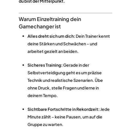
du bist der Mittelpunkt.
Warum Einzeltraining dein
Gamechanger ist
Alles dreht sich um dich:
Dein Trainer kennt
deine Stärken und Schwächen – und
arbeitet gezielt an beiden.
Sicheres Training:
Gerade in der
Selbstverteidigung geht es um präzise
Technik und realistische Szenarien. Übe
ohne Druck, stelle Fragen und lerne in
deinem Tempo.
Sichtbare Fortschritte in Rekordzeit:
Jede
Minute zählt – keine Pausen, um auf die
Gruppe zu warten.